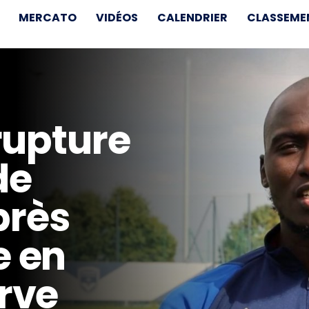
MERCATO
VIDÉOS
CALENDRIER
CLASSEME
rupture
de
près
e en
rve