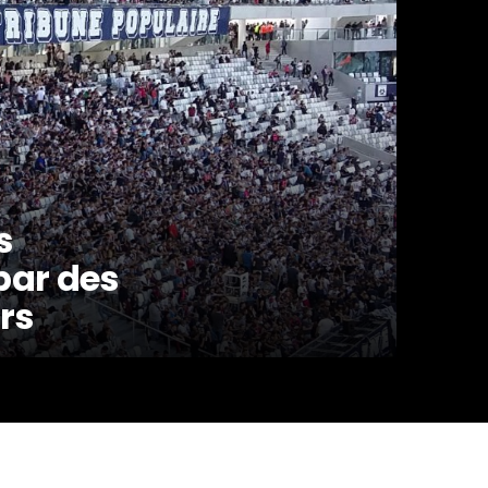
s
 par des
rs