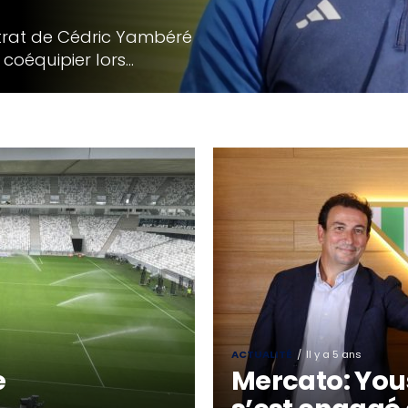
ntrat de Cédric Yambéré
coéquipier lors...
ACTUALITÉ
Il y a 5 ans
e
Mercato: You