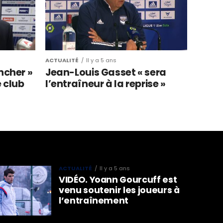
ACTUALITÉ
Il y a 5 ans
ncher »
Jean-Louis Gasset « sera
e club
l’entraîneur à la reprise »
ACTUALITÉ
Il y a 5 ans
VIDÉO. Yoann Gourcuff est
venu soutenir les joueurs à
l’entraînement