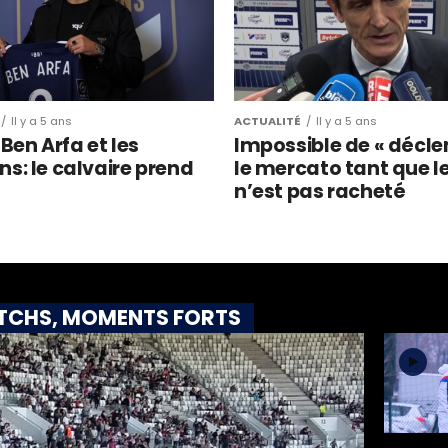
Il y a 5 ans
ACTUALITÉ
Il y a 5 ans
en Arfa et les
Impossible de « décle
ns: le calvaire prend
le mercato tant que l
n’est pas racheté
ATCHS, MOMENTS FORTS