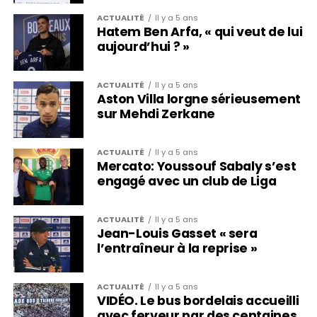
ACTUALITÉ
Il y a 5 ans
Hatem Ben Arfa, « qui veut de lui
aujourd’hui ? »
ACTUALITÉ
Il y a 5 ans
Aston Villa lorgne sérieusement
sur Mehdi Zerkane
ACTUALITÉ
Il y a 5 ans
Mercato: Youssouf Sabaly s’est
engagé avec un club de Liga
ACTUALITÉ
Il y a 5 ans
Jean-Louis Gasset « sera
l’entraîneur à la reprise »
ACTUALITÉ
Il y a 5 ans
VIDÉO. Le bus bordelais accueilli
avec ferveur par des centaines