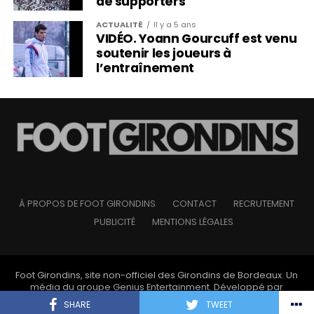
de supporters
ACTUALITÉ
Il y a 5 ans
VIDÉO. Yoann Gourcuff est venu
soutenir les joueurs à
l’entraînement
À PROPOS DE FOOT GIRONDINS
CONTACT
RECRUTEMENT
PUBLICITÉ
MENTIONS LÉGALES
Foot Girondins, site non-officiel des Girondins de Bordeaux. Un
média du groupe
Genius Entertainment
. Développé par
l'
agence web Developeo
.
SHARE
TWEET