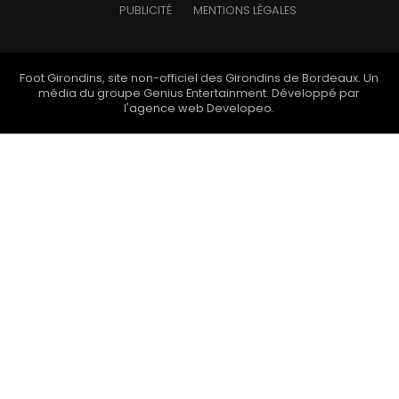
PUBLICITÉ
MENTIONS LÉGALES
Foot Girondins, site non-officiel des Girondins de Bordeaux. Un
média du groupe
Genius Entertainment
. Développé par
l'
agence web Developeo
.