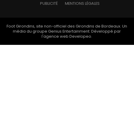
PUBLICITÉ
MENTIONS LÉGALES
Foot Girondins, site non-officiel des Girondins de Bordeaux. Un
média du groupe
Genius Entertainment
. Développé par
l'
agence web Developeo
.